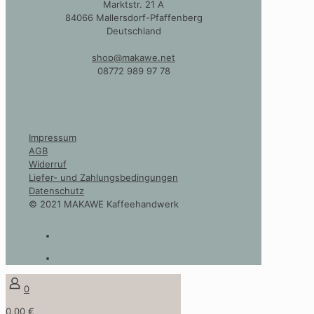
Marktstr. 21 A
84066 Mallersdorf-Pfaffenberg
Deutschland
shop@makawe.net
08772 989 97 78
Impressum
AGB
Widerruf
Liefer- und Zahlungsbedingungen
Datenschutz
© 2021 MAKAWE Kaffeehandwerk
0
0,00 €