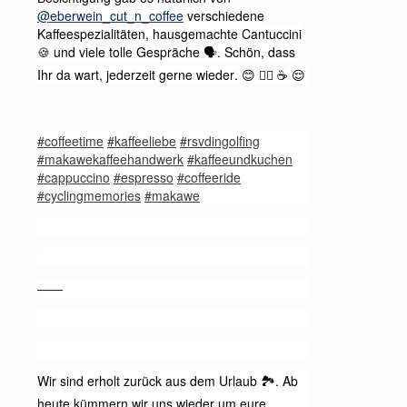
@eberwein_cut_n_coffee
verschiedene
Kaffeespezialitäten, hausgemachte Cantuccini
und viele tolle Gespräche
. Schön, dass
🍪
🗣️
Ihr da wart, jederzeit gerne wieder.
😊
🚴‍♂️
☕
😌
#coffeetime
#kaffeeliebe
#rsvdingolfing
#makawekaffeehandwerk
#kaffeeundkuchen
#cappuccino
#espresso
#coffeeride
#cyclingmemories
#makawe
——
Wir sind erholt zurück aus dem Urlaub
. Ab
🏞️
heute kümmern wir uns wieder um eure