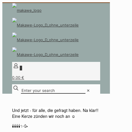
0
0,00 €
Enter
✕
your
search
Und jetzt - für alle, die gefragt haben. Na klar!!
Eine Kerze zünden wir noch an
☺️
🕯️🕯️🕯️🕯️✨🥳