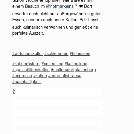
Schon Wochenendpläne? Wie wäre es mit
einem Besuch im
@hofmarkeins
?
Dort
🍽️
erwartet euch nicht nur außergewöhnlich gutes
Essen, sondern auch unser Kaffee!
Lasst
☕✨
euch kulinarisch verwöhnen und genießt eine
perfekte Auszeit.
#wirtshauskultur
#schlemmen
#feinessen
#kaffeerösterei
#coffeetime
#kaffeeliebe
#spezialitätenkaffee
#mallersdorfpfaffenberg
#espresso
#kaffee
#adrenalinbrause
#nachhaltigkeit
✌️
——