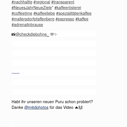
#nachhaltig
#regional
#transparent
#NeuesJahrNeueZiele
”
#kaffeerösterei
#coffeetime
#kaffeeliebe
#spezialitätenkaffee
#mallersdorfpfaffenberg
#espresso
#kaffee
#adrenalinbrause
@checkdiebohne_
📸
🫶✨
——
Habt ihr unseren neuen Puru schon probiert?
Danke
@m6dphotos
für das Video
🔥🙌
.