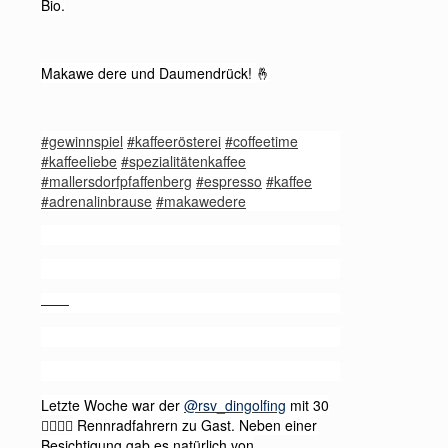
Bio.
Makawe dere und Daumendrück!
🤞
#gewinnspiel
#kaffeerösterei
#coffeetime
#kaffeeliebe
#spezialitätenkaffee
#mallersdorfpfaffenberg
#espresso
#kaffee
#adrenalinbrause
#makawedere
——
Letzte Woche war der
@rsv_dingolfing
mit 30
Rennradfahrern zu Gast. Neben einer
🚴‍♂️🚴‍♀️
Besichtigung gab es natürlich von