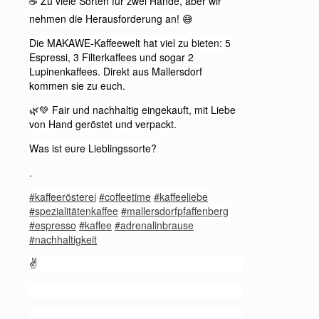
Zu viele Sorten für zwei Hände, aber wir
☕️
nehmen die Herausforderung an!
😅
Die MAKAWE-Kaffeewelt hat viel zu bieten: 5
Espressi, 3 Filterkaffees und sogar 2
Lupinenkaffees. Direkt aus Mallersdorf
kommen sie zu euch.
Fair und nachhaltig eingekauft, mit Liebe
🌿💚
von Hand geröstet und verpackt.
Was ist eure Lieblingssorte?
.
#kaffeerösterei
#coffeetime
#kaffeeliebe
#spezialitätenkaffee
#mallersdorfpfaffenberg
#espresso
#kaffee
#adrenalinbrause
#nachhaltigkeit
✌️