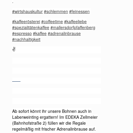
.
#wirtshauskultur
#schlemmen
#feinessen
#kaffeerösterei
#coffeetime
#kaffeeliebe
#spezialitätenkaffee
#mallersdorfpfaffenberg
#espresso
#kaffee
#adrenalinbrause
#nachhaltigkeit
✌️
——
Ab sofort könnt ihr unsere Bohnen auch in
Laberweinting ergattern! Im EDEKA Zellmeier
(Bahnhofstraße 2) füllen wir die Regale
regelmäßig mit frischer Adrenalinbrause auf.