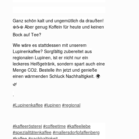
Ganz schön kalt und ungemütlich da draußen!
Aber genug Koffein für heute und keinen
❄️☕️❄️
Bock auf Tee?
Wie wäre es stattdessen mit unserem
Lupinenkaffee? Sorgfältig zubereitet aus
regionalen Lupinen, ist er nicht nur ein
leckeres Heißgetränk, sondern spart auch eine
Menge CO2. Bestelle ihn jetzt und genieße
einen wärmenden Schluck Nachhaltigkeit.
🌍
🌿
.
#Lupinenkaffee
#lupinen
#regional
#kaffeerösterei
#coffeetime
#kaffeeliebe
#spezialitätenkaffee
#mallersdorfpfaffenberg
#kaffee
#nachhaltigkeit