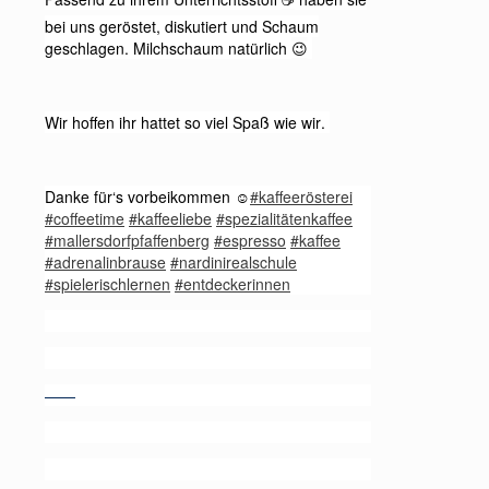
☕️
bei uns geröstet, diskutiert und Schaum
geschlagen. Milchschaum natürlich
😉
Wir hoffen ihr hattet so viel Spaß wie wir.
Danke für‘s vorbeikommen
#kaffeerösterei
☺️
#coffeetime
#kaffeeliebe
#spezialitätenkaffee
#mallersdorfpfaffenberg
#espresso
#kaffee
#adrenalinbrause
#nardinirealschule
#spielerischlernen
#entdeckerinnen
——