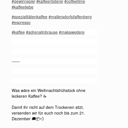
#gewinnspiel
#kaffeerösterei
#coffeetime
#kaffeeliebe
#spezialitätenkaffee
#mallersdorfpfaffenberg
#espresso
#kaffee
#adrenalinbrause
#makawedere
——
Was wäre ein Weihnachtsfrühstück ohne
leckeren Kaffee?
☕️
Damit ihr nicht auf dem Trockenen sitzt,
versenden wir für euch noch bis zum 21.
Dezember
🚚📦💨