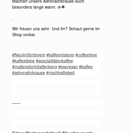
Machart unsere Adrenalinbrause auch
besonders lange warm.
☕🌟
.
Wir freuen uns sehr. Und ihr? Schaut gerne im
Shop vorbei.
.
#NeuImSortiment
#kaffeerösterei
#coffeetime
#kaffeeliebe
#spezialitätenkaffee
#mallersdorfpfaffenberg
#espresso
#kaffee
#adrenalinbrause
#nachhaltigkeit
——