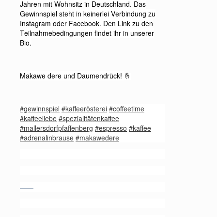
Jahren mit Wohnsitz in Deutschland. Das
Gewinnspiel steht in keinerlei Verbindung zu
Instagram oder Facebook. Den Link zu den
Teilnahmebedingungen findet ihr in unserer
Bio.
Makawe dere und Daumendrück!
🤞
#gewinnspiel
#kaffeerösterei
#coffeetime
#kaffeeliebe
#spezialitätenkaffee
#mallersdorfpfaffenberg
#espresso
#kaffee
#adrenalinbrause
#makawedere
——