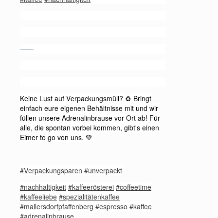
——
Keine Lust auf Verpackungsmüll?
Bringt
♻️
einfach eure eigenen Behältnisse mit und wir
füllen unsere Adrenalinbrause vor Ort ab! Für
alle, die spontan vorbei kommen, gibt's einen
Eimer to go von uns.
💚
#Verpackungsparen
#unverpackt
#nachhaltigkeit
#kaffeerösterei
#coffeetime
#kaffeeliebe
#spezialitätenkaffee
#mallersdorfpfaffenberg
#espresso
#kaffee
#adrenalinbrause