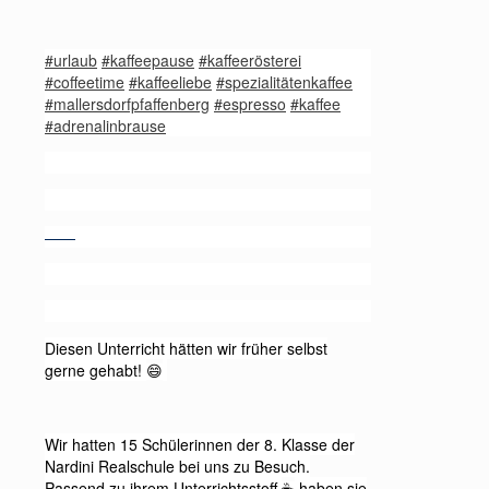
#urlaub
#kaffeepause
#kaffeerösterei
#coffeetime
#kaffeeliebe
#spezialitätenkaffee
#mallersdorfpfaffenberg
#espresso
#kaffee
#adrenalinbrause
——
Diesen Unterricht hätten wir früher selbst
gerne gehabt!
😄
Wir hatten 15 Schülerinnen der 8. Klasse der
Nardini Realschule bei uns zu Besuch.
Passend zu ihrem Unterrichtsstoff
haben sie