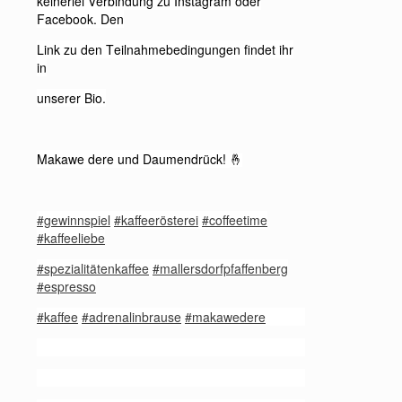
keinerlei Verbindung zu Instagram oder
Facebook. Den
Link zu den Teilnahmebedingungen findet ihr
in
unserer Bio.
Makawe dere und Daumendrück!
🤞
#gewinnspiel
#kaffeerösterei
#coffeetime
#kaffeeliebe
#spezialitätenkaffee
#mallersdorfpfaffenberg
#espresso
#kaffee
#adrenalinbrause
#makawedere