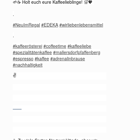
Holt euch eure Kaffeelieblinge!
🌱☕️
🛒💖
.
#NeuImRegal
#EDEKA
#wirliebenlebensmittel
.
#kaffeerösterei
#coffeetime
#kaffeeliebe
#spezialitätenkaffee
#mallersdorfpfaffenberg
#espresso
#kaffee
#adrenalinbrause
#nachhaltigkeit
✌️
——